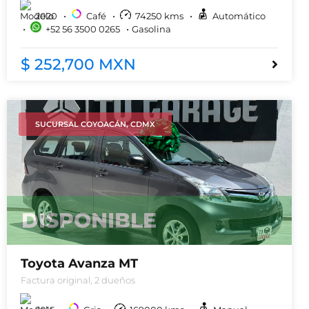
2020
Café
74250
kms
Automático
+52 56 3500 0265
Gasolina
$ 252,700 MXN
SUCURSAL COYOACÁN, CDMX
DISPONIBLE
Toyota Avanza MT
Factura original, 2 dueños