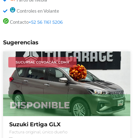
Controles en Volante
Contacto
+52 56 1161 5206
Sugerencias
SUCURSAL COYOACÁN, CDMX
DISPONIBLE
Suzuki Ertiga GLX
Factura original, único dueño