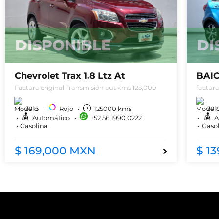
DISPONIBLE
DI
Chevrolet Trax 1.8 Ltz At
BAIC
Factura original Transmisión aut kms 125,000
factur
2015
Rojo
125000
kms
201
Automático
+52 56 1990 0222
A
Gasolina
Gaso
$ 169,000 MXN
$ 1