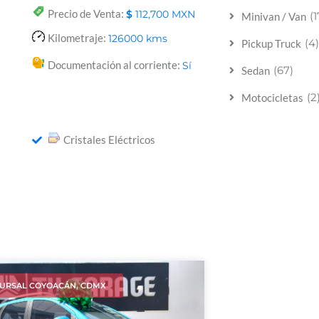
Precio de Venta:
$
112,700
MXN
(1
Minivan / Van
Kilometraje:
126000
kms
(4)
Pickup Truck
Documentación al corriente:
Sí
(67)
Sedan
(2
Motocicletas
Cristales Eléctricos
URSAL COYOACÁN, CDMX