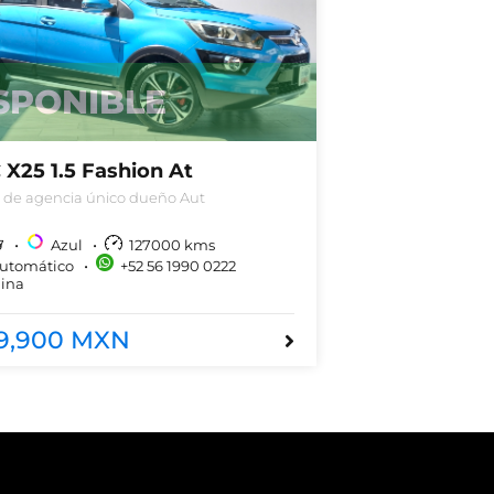
SPONIBLE
 X25 1.5 Fashion At
a de agencia único dueño Aut
7
Azul
127000
kms
utomático
+52 56 1990 0222
lina
39,900 MXN