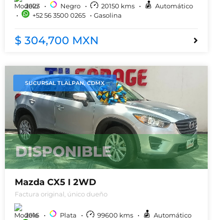
2023
Negro
20150
kms
Automático
+52 56 3500 0265
Gasolina
$ 304,700 MXN
SUCURSAL TLALPAN, CDMX
DISPONIBLE
Mazda CX5 I 2WD
Factura original, único dueño
2016
Plata
99600
kms
Automático