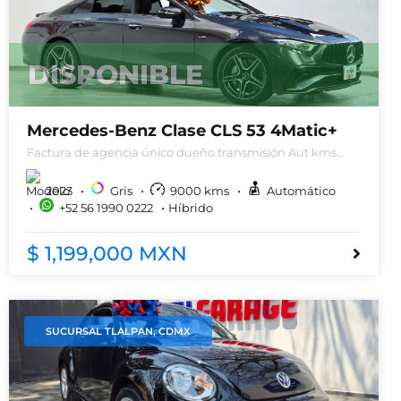
DISPONIBLE
Mercedes-Benz Clase CLS 53 4Matic+
Factura de agencia único dueño transmisión Aut kms
9,000
2023
Gris
9000
kms
Automático
+52 56 1990 0222
Híbrido
$ 1,199,000 MXN
SUCURSAL TLALPAN, CDMX