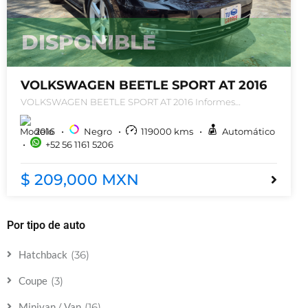
DISPONIBLE
VOLKSWAGEN BEETLE SPORT AT 2016
VOLKSWAGEN BEETLE SPORT AT 2016 Informes
5611615206
2016
Negro
119000
kms
Automático
+52 56 1161 5206
$ 209,000 MXN
Por tipo de auto
(36)
Hatchback
(3)
Coupe
(16)
Minivan / Van