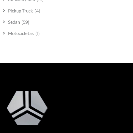
(4)
Pickup Truck
(59)
Sedan
(1)
Motocicletas