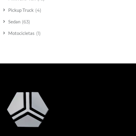
(4)
Pickup Truck
(63)
Sedan
(1)
Motocicletas