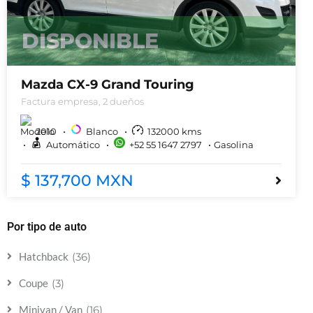
DISPONIBLE
Mazda CX-9 Grand Touring
Factura empresa, 2 dueños
2010
Blanco
132000
kms
Automático
+52 55 1647 2797
Gasolina
$ 137,700 MXN
Por tipo de auto
(36)
Hatchback
(3)
Coupe
(16)
Minivan / Van