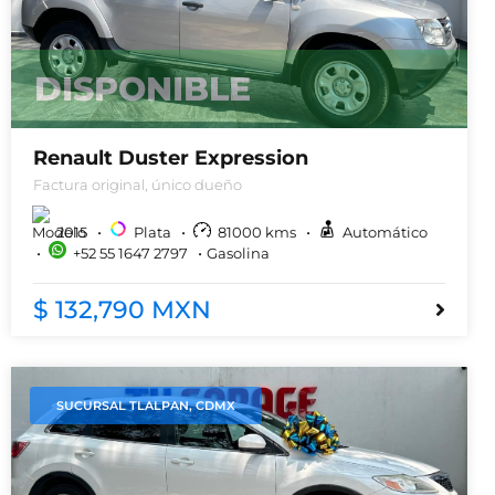
DISPONIBLE
Renault Duster Expression
Factura original, único dueño
2015
Plata
81000
kms
Automático
+52 55 1647 2797
Gasolina
$ 132,790 MXN
SUCURSAL TLALPAN, CDMX